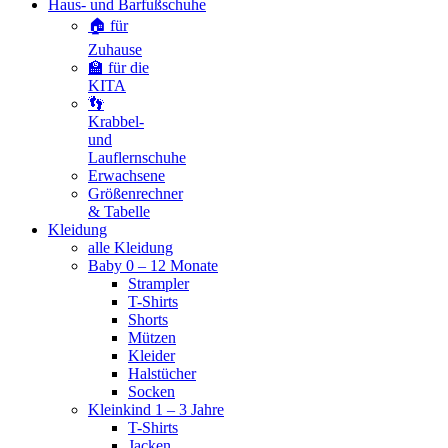
Haus- und Barfußschuhe
🏠 für
Zuhause
🏫 für die
KITA
👣
Krabbel-
und
Lauflernschuhe
Erwachsene
Größenrechner
& Tabelle
Kleidung
alle Kleidung
Baby 0 – 12 Monate
Strampler
T-Shirts
Shorts
Mützen
Kleider
Halstücher
Socken
Kleinkind 1 – 3 Jahre
T-Shirts
Jacken