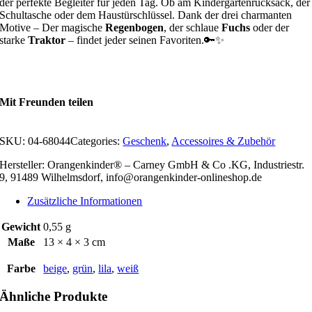
der perfekte Begleiter für jeden Tag. Ob am Kindergartenrucksack, der
Schultasche oder dem Haustürschlüssel. Dank der drei charmanten
Motive – Der magische
Regenbogen
, der schlaue
Fuchs
oder der
starke
Traktor
– findet jeder seinen Favoriten.🔑✨
Mit Freunden teilen
SKU:
04-68044
Categories:
Geschenk
,
Accessoires & Zubehör
Hersteller: Orangenkinder® – Carney GmbH & Co .KG, Industriestr.
9, 91489 Wilhelmsdorf, info@orangenkinder-onlineshop.de
Zusätzliche Informationen
Gewicht
0,55 g
Maße
13 × 4 × 3 cm
Farbe
beige
,
grün
,
lila
,
weiß
Ähnliche Produkte