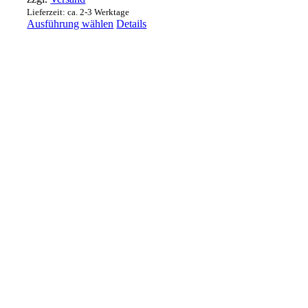
Lieferzeit: ca. 2-3 Werktage
Dieses
Ausführung wählen
Details
Produkt
weist
mehrere
Varianten
auf.
Die
Optionen
können
auf
der
Produktseite
gewählt
werden