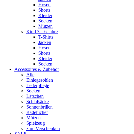
Hosen
Shorts
Kleider
Socken
Mützen
Kind 3 – 6 Jahre
T-Shirts
Jacken
Hosen
Shorts
Kleider
Socken
Accessoires & Zubehör
Alle
Einlegesohlen
Lederpflege
Socken
Lätzchen
Schlafsäcke
Sonnenbrillen
Badetücher
Mützen
Spielzeug
zum Verschenken
SALE