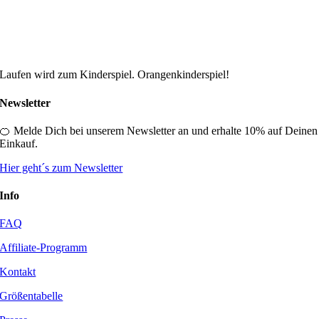
Die
Optionen
können
auf
der
Produktseite
Laufen wird zum Kinderspiel. Orangenkinderspiel!
gewählt
werden
Newsletter
🍊 Melde Dich bei unserem Newsletter an und erhalte 10% auf Deinen
Einkauf.
Hier geht´s zum Newsletter
Info
FAQ
Affiliate-Programm
Kontakt
Größentabelle