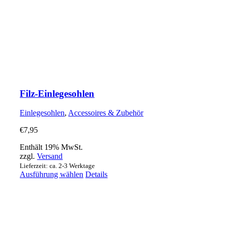
Filz-Einlegesohlen
Einlegesohlen
,
Accessoires & Zubehör
€
7,95
Enthält 19% MwSt.
zzgl.
Versand
Lieferzeit: ca. 2-3 Werktage
Dieses
Ausführung wählen
Details
Produkt
weist
mehrere
Varianten
auf.