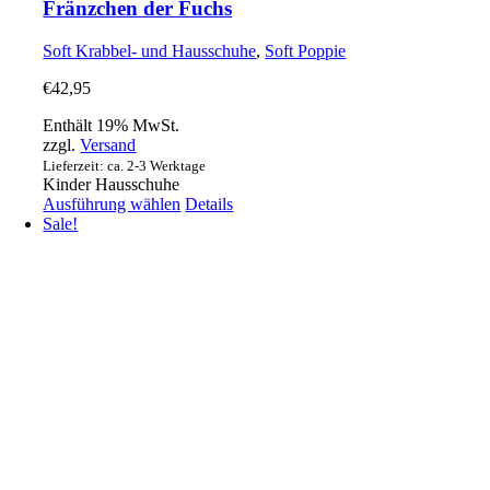
Fränzchen der Fuchs
Soft Krabbel- und Hausschuhe
,
Soft Poppie
€
42,95
Enthält 19% MwSt.
zzgl.
Versand
Lieferzeit: ca. 2-3 Werktage
Kinder Hausschuhe
Dieses
Ausführung wählen
Details
Produkt
Sale!
weist
mehrere
Varianten
auf.
Die
Optionen
können
auf
der
Produktseite
gewählt
werden