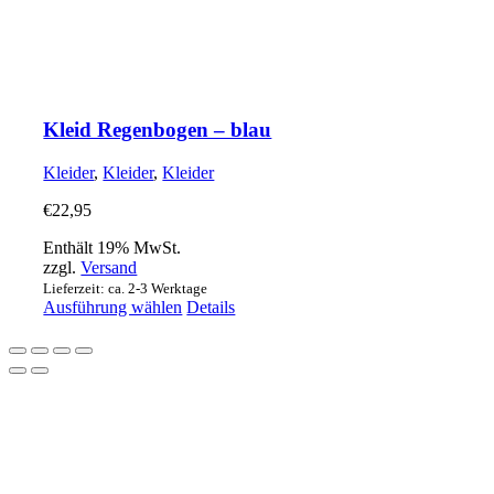
Kleid Regenbogen – blau
Kleider
,
Kleider
,
Kleider
€
22,95
Enthält 19% MwSt.
zzgl.
Versand
Lieferzeit: ca. 2-3 Werktage
Dieses
Ausführung wählen
Details
Produkt
weist
mehrere
Nach
Varianten
oben
auf.
Die
Optionen
können
auf