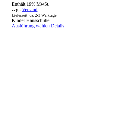
Enthält 19% MwSt.
zzgl.
Versand
Lieferzeit: ca. 2-3 Werktage
Kinder Hausschuhe
Dieses
Ausführung wählen
Details
Produkt
weist
mehrere
Varianten
auf.
Die
Optionen
können
auf
der
Produktseite
gewählt
werden