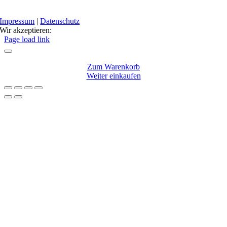
Impressum
|
Datenschutz
Wir akzeptieren:
Facebook
Instagram
Page load link
Zum Warenkorb
Weiter einkaufen
Nach
oben