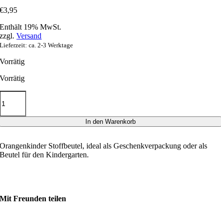
€
3,95
Enthält 19% MwSt.
zzgl.
Versand
Lieferzeit: ca. 2-3 Werktage
Vorrätig
Vorrätig
Orangenkinder
Geschenk-
Stoffbeutel
Dino
In den Warenkorb
Menge
Orangenkinder Stoffbeutel, ideal als Geschenkverpackung oder als
Beutel für den Kindergarten.
Mit Freunden teilen