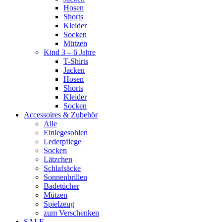
Hosen
Shorts
Kleider
Socken
Mützen
Kind 3 – 6 Jahre
T-Shirts
Jacken
Hosen
Shorts
Kleider
Socken
Accessoires & Zubehör
Alle
Einlegesohlen
Lederpflege
Socken
Lätzchen
Schlafsäcke
Sonnenbrillen
Badetücher
Mützen
Spielzeug
zum Verschenken
SALE