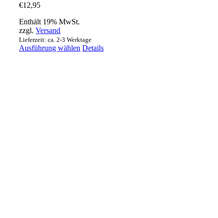
€
12,95
Enthält 19% MwSt.
zzgl.
Versand
Lieferzeit: ca. 2-3 Werktage
Dieses
Ausführung wählen
Details
Produkt
weist
mehrere
Varianten
auf.
Die
Optionen
können
auf
der
Produktseite
gewählt
werden