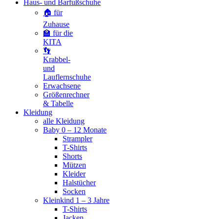
Haus- und Barfußschuhe
🏠 für
Zuhause
🏫 für die
KITA
👣
Krabbel-
und
Lauflernschuhe
Erwachsene
Größenrechner
& Tabelle
Kleidung
alle Kleidung
Baby 0 – 12 Monate
Strampler
T-Shirts
Shorts
Mützen
Kleider
Halstücher
Socken
Kleinkind 1 – 3 Jahre
T-Shirts
Jacken