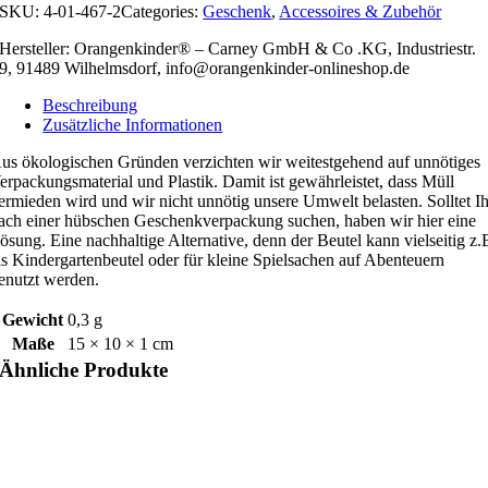
SKU:
4-01-467-2
Categories:
Geschenk
,
Accessoires & Zubehör
Hersteller: Orangenkinder® – Carney GmbH & Co .KG, Industriestr.
9, 91489 Wilhelmsdorf, info@orangenkinder-onlineshop.de
Beschreibung
Zusätzliche Informationen
us ökologischen Gründen verzichten wir weitestgehend auf unnötiges
erpackungsmaterial und Plastik. Damit ist gewährleistet, dass Müll
ermieden wird und wir nicht unnötig unsere Umwelt belasten. Solltet Ih
ach einer hübschen Geschenkverpackung suchen, haben wir hier eine
ösung. Eine nachhaltige Alternative, denn der Beutel kann vielseitig z.
ls Kindergartenbeutel oder für kleine Spielsachen auf Abenteuern
enutzt werden.
Gewicht
0,3 g
Maße
15 × 10 × 1 cm
Ähnliche Produkte