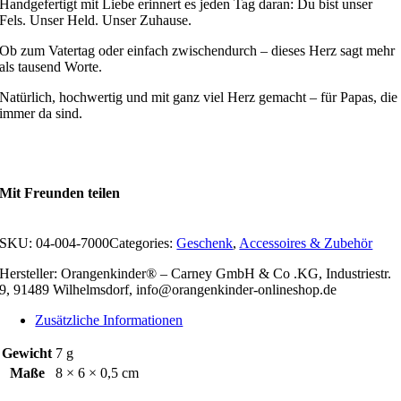
Handgefertigt mit Liebe erinnert es jeden Tag daran: Du bist unser
Fels. Unser Held. Unser Zuhause.
Ob zum Vatertag oder einfach zwischendurch – dieses Herz sagt mehr
als tausend Worte.
Natürlich, hochwertig und mit ganz viel Herz gemacht – für Papas, die
immer da sind.
Mit Freunden teilen
SKU:
04-004-7000
Categories:
Geschenk
,
Accessoires & Zubehör
Hersteller: Orangenkinder® – Carney GmbH & Co .KG, Industriestr.
9, 91489 Wilhelmsdorf, info@orangenkinder-onlineshop.de
Zusätzliche Informationen
Gewicht
7 g
Maße
8 × 6 × 0,5 cm