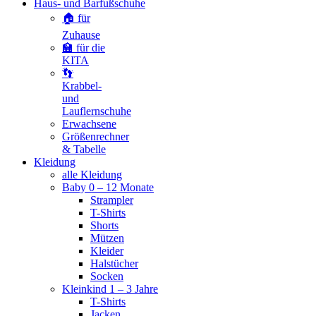
Haus- und Barfußschuhe
🏠 für
Zuhause
🏫 für die
KITA
👣
Krabbel-
und
Lauflernschuhe
Erwachsene
Größenrechner
& Tabelle
Kleidung
alle Kleidung
Baby 0 – 12 Monate
Strampler
T-Shirts
Shorts
Mützen
Kleider
Halstücher
Socken
Kleinkind 1 – 3 Jahre
T-Shirts
Jacken