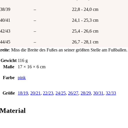
38/39
–
22,8 - 24,0 cm
40/41
–
24,1 - 25,3 cm
42/43
–
25,4 - 26,6 cm
44/45
–
26,7 - 28,1 cm
reite
: Miss die Breite des Fußes an seiner größten Stelle am Fußballen.
Gewicht
116 g
Maße
17 × 16 × 6 cm
Farbe
pink
Größe
18/19
,
20/21
,
22/23
,
24/25
,
26/27
,
28/29
,
30/31
,
32/33
Material