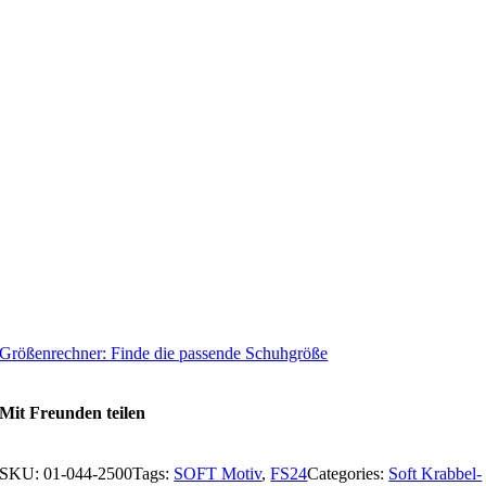
Größenrechner: Finde die passende Schuhgröße
Mit Freunden teilen
SKU:
01-044-2500
Tags:
SOFT Motiv
,
FS24
Categories:
Soft Krabbel-