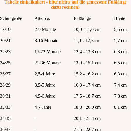
Tabelle einkalkuliert - bitte nichts auf die gemessene Fußlänge
dazu rechnen!
Schuh­größe
Alter ca.
Fußlänge
Breite
18/19
2-9 Monate
10,0 - 11,0 cm
5,5 cm
20/21
8-16 Monate
11,1 - 12,3 cm
5,7 cm
22/23
15-22 Monate
12,4 - 13,8 cm
6,3 cm
24/25
21-36 Monate
13,9 - 15,1 cm
6,5 cm
26/27
2,5-4 Jahre
15,2 - 16,2 cm
6,8 cm
28/29
3,5-5 Jahre
16,3 - 17,4 cm
7,4 cm
30/31
4,5-6 Jahre
17,5 - 18,7 cm
7,8 cm
32/33
4-7 Jahre
18,8 - 20,0 cm
8,1 cm
34/35
–
20,1 - 21,4 cm
36/37
–
21,5 - 22,7 cm