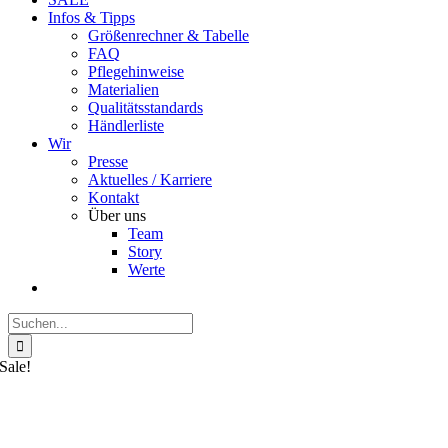
Infos & Tipps
Größenrechner & Tabelle
FAQ
Pflegehinweise
Materialien
Qualitätsstandards
Händlerliste
Wir
Presse
Aktuelles / Karriere
Kontakt
Über uns
Team
Story
Werte
Suche
nach:
Sale!