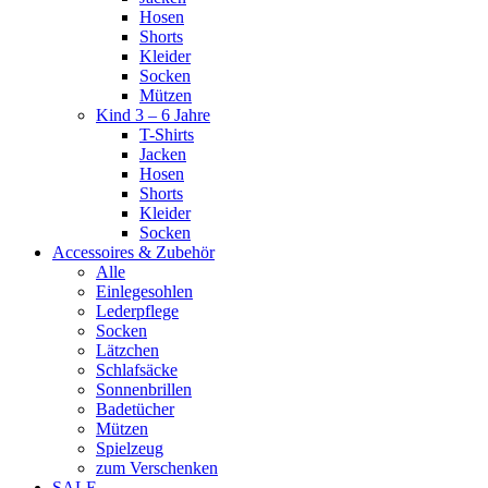
Hosen
Shorts
Kleider
Socken
Mützen
Kind 3 – 6 Jahre
T-Shirts
Jacken
Hosen
Shorts
Kleider
Socken
Accessoires & Zubehör
Alle
Einlegesohlen
Lederpflege
Socken
Lätzchen
Schlafsäcke
Sonnenbrillen
Badetücher
Mützen
Spielzeug
zum Verschenken
SALE