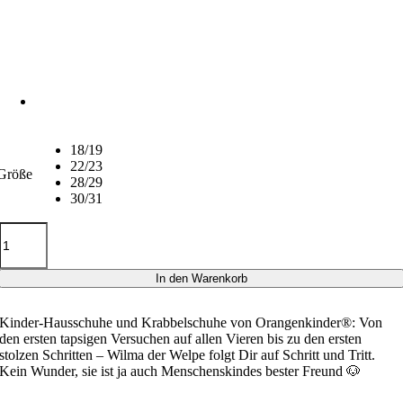
18/19
22/23
Größe
28/29
30/31
Wilma
der
Welpe
Menge
In den Warenkorb
Kinder-Hausschuhe und Krabbelschuhe
von Orangenkinder®: Von
den ersten tapsigen Versuchen auf allen Vieren bis zu den ersten
stolzen Schritten – Wilma der Welpe folgt Dir auf Schritt und Tritt.
Kein Wunder, sie ist ja auch Menschenskindes bester Freund 🐶