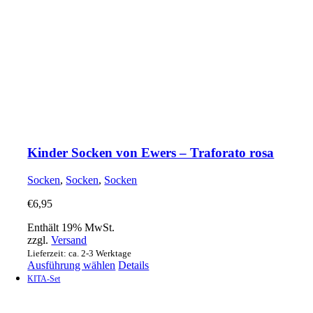
Kinder Socken von Ewers – Traforato rosa
Socken
,
Socken
,
Socken
€
6,95
Enthält 19% MwSt.
zzgl.
Versand
Lieferzeit: ca. 2-3 Werktage
Dieses
Ausführung wählen
Details
Produkt
KITA-Set
weist
mehrere