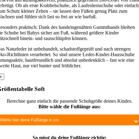
efertigt. Ob als erste Krabbelschuhe, als Laufenlernschuhe oder einfach
um Schutz kleiner Zehen – sie lassen den Füßen genug Platz zum
achsen und fühlen sich fast so frei an wie barfuß.
esonders praktisch: Dank des handeingenähten Gummibands bleiben
ie Schuhe bei Babys sicher am Fuß, während größere Kinder
litzschnell hinein- und rausschlüpfen können.
as Naturleder ist unbehandelt, schadstoffgeprüft und nach strengen
ko-Richtlinien verarbeitet. So sind unsere Leder-Kinder-Hausschuhe
tmungsaktiv, hautfreundlich und absolut unbedenklich – fast wie eine
weite Haut, nur viel bunter und fröhlicher.
×
rößentabelle Soft
Berechne ganz einfach die passende Schuhgröße deines Kindes.
Bitte wähle die Fußlänge aus:
So misst du deine Fußlänge richtig: