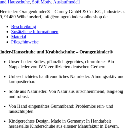
und Hausschuhe
,
Soft Motiv
,
Auslaufmodell
Hersteller: Orangenkinder® – Carney GmbH & Co .KG, Industriestr.
9, 91489 Wilhelmsdorf, info@orangenkinder-onlineshop.de
Beschreibung
Zusätzliche Informationen
Material
Pflegehinweise
inder-Hausschuhe und Krabbelschuhe – Orangenkinder®
Unser Leder: Softes, pflanzlich gegerbtes, chromfreies Bio
Nappaleder von IVN zertifizierten deutschen Gerbern.
Unbeschichtetes hautfreundliches Naturleder: Atmungsaktiv und
kompostierbar.
Sohle aus Naturleder: Von Natur aus rutschhemmend, langlebig
und robust.
Von Hand eingenähtes Gummiband: Problemlos rein- und
rausschlüpfen.
Kindgerechtes Design, Made in Germany: In Handarbeit
hergestellte Kinderschuhe aus eigener Manufaktur in Bayern.