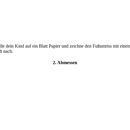
elle dein Kind auf ein Blatt Papier und zeichne den Fußumriss mit eine
ft nach.
2. Abmessen