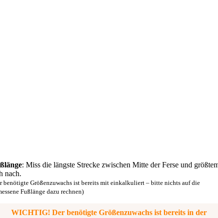
ßlänge
: Miss die längste Strecke zwischen Mitte der Ferse und größte
h nach.
r benötigte Größenzuwachs ist bereits mit einkalkuliert – bitte nichts auf die
essene Fußlänge dazu rechnen)
WICHTIG! Der benötigte Größenzuwachs ist bereits in der