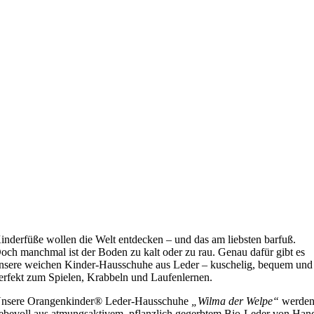
inderfüße wollen die Welt entdecken – und das am liebsten barfuß.
och manchmal ist der Boden zu kalt oder zu rau. Genau dafür gibt es
nsere weichen Kinder-Hausschuhe aus Leder – kuschelig, bequem und
erfekt zum Spielen, Krabbeln und Laufenlernen.
nsere Orangenkinder® Leder-Hausschuhe
„Wilma der Welpe“
werde
iebevoll aus atmungsaktivem, pflanzlich gegerbtem Bio-Leder von Han