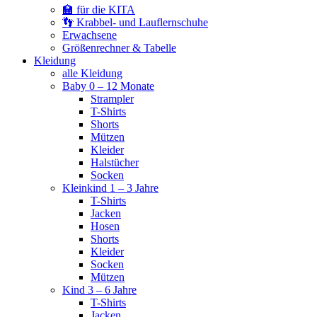
🏫 für die KITA
👣 Krabbel- und Lauflernschuhe
Erwachsene
Größenrechner & Tabelle
Kleidung
alle Kleidung
Baby 0 – 12 Monate
Strampler
T-Shirts
Shorts
Mützen
Kleider
Halstücher
Socken
Kleinkind 1 – 3 Jahre
T-Shirts
Jacken
Hosen
Shorts
Kleider
Socken
Mützen
Kind 3 – 6 Jahre
T-Shirts
Jacken