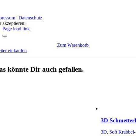
pressum
|
Datenschutz
r akzeptieren:
cebook
stagram
Page load link
Zum Warenkorb
iter einkaufen
as könnte Dir auch gefallen.
3D Schmetterl
3D
,
Soft Krabbel