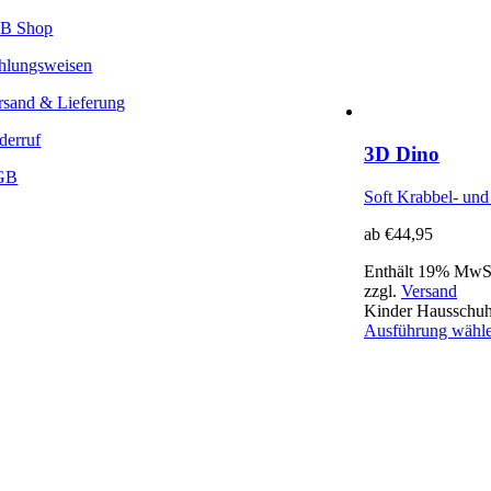
B Shop
hlungsweisen
rsand & Lieferung
derruf
3D Dino
GB
Soft Krabbel- un
ab
€
44,95
Enthält 19% MwS
zzgl.
Versand
Kinder Hausschu
Ausführung wähl