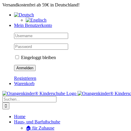
Zum
Versandkostenfrei ab 59€ in Deutschland!
Inhalt
springen
Mein Benutzerkonto
Eingeloggt bleiben
Registrieren
Warenkorb
Suche
nach:
Home
Haus- und Barfußschuhe
🏠 für Zuhause