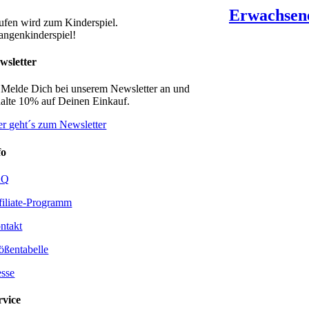
Erwachsen
ufen wird zum Kinderspiel.
angenkinderspiel!
wsletter
 Melde Dich bei unserem Newsletter an und
halte 10% auf Deinen Einkauf.
er geht´s zum Newsletter
fo
AQ
filiate-Programm
ntakt
ößentabelle
esse
rvice