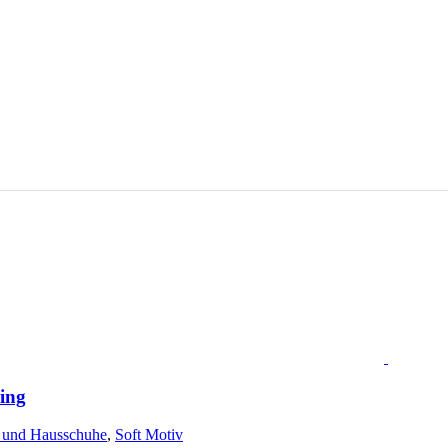
auf
der
Produktseite
gewählt
werden
ing
- und Hausschuhe
,
Soft Motiv