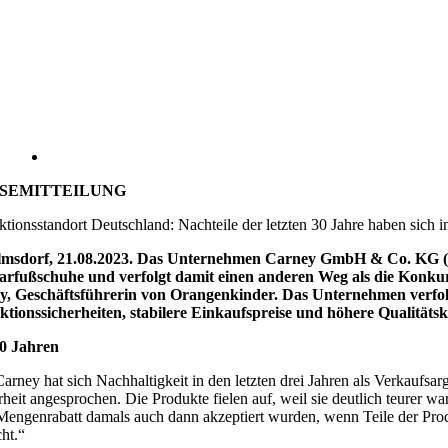
SEMITTEILUNG
tionsstandort Deutschland: Nachteile der letzten 30 Jahre haben sich in
lmsdorf, 21.08.2023. Das Unternehmen Carney GmbH & Co. KG (Or
rfußschuhe und verfolgt damit einen anderen Weg als die Konkurr
, Geschäftsführerin von Orangenkinder. Das Unternehmen verfolg
tionssicherheiten, stabilere Einkaufspreise und höhere Qualitäts
0 Jahren
arney hat sich Nachhaltigkeit in den letzten drei Jahren als Verkaufsar
heit angesprochen. Die Produkte fielen auf, weil sie deutlich teurer war
Mengenrabatt damals auch dann akzeptiert wurden, wenn Teile der Prod
cht.“