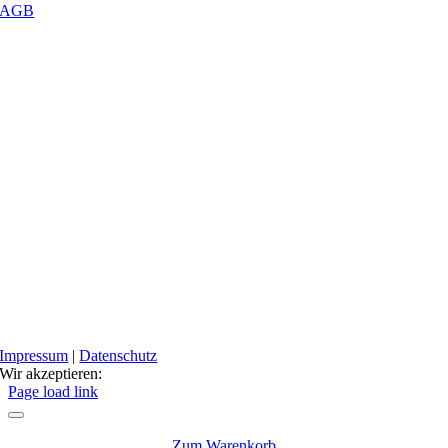
AGB
Impressum
|
Datenschutz
Wir akzeptieren:
Facebook
Instagram
Page load link
Zum Warenkorb