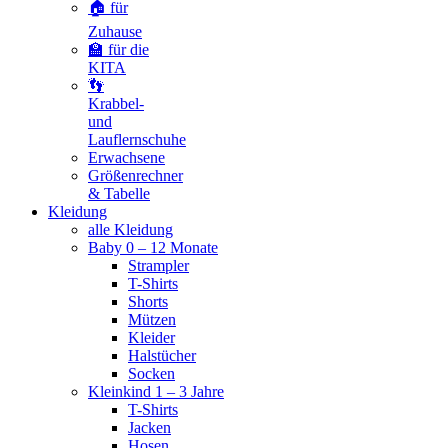
🏠 für
Zuhause
🏫 für die
KITA
👣
Krabbel-
und
Lauflernschuhe
Erwachsene
Größenrechner
& Tabelle
Kleidung
alle Kleidung
Baby 0 – 12 Monate
Strampler
T-Shirts
Shorts
Mützen
Kleider
Halstücher
Socken
Kleinkind 1 – 3 Jahre
T-Shirts
Jacken
Hosen