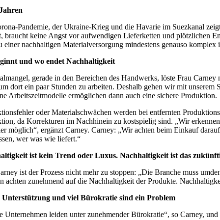
 Jahren
rona-Pandemie, der Ukraine-Krieg und die Havarie im Suezkanal zeigt
t, braucht keine Angst vor aufwendigen Lieferketten und plötzlichen
 einer nachhaltigen Materialversorgung mindestens genauso komplex ist
ginnt und wo endet Nachhaltigkeit
almangel, gerade in den Bereichen des Handwerks, löste Frau Carney nic
 um dort ein paar Stunden zu arbeiten. Deshalb gehen wir mit unserem 
e Arbeitszeitmodelle ermöglichen dann auch eine sichere Produktion.
tionsfehler oder Materialschwächen werden bei entfernten Produktionss
tion, da Korrekturen im Nachhinein zu kostspielig sind. „Wir erkennen
ler möglich“, ergänzt Carney. Carney: „Wir achten beim Einkauf darauf,
ssen, wer was wie liefert.“
ltigkeit ist kein Trend oder Luxus. Nachhaltigkeit ist das zukün
arney ist der Prozess nicht mehr zu stoppen: „Die Branche muss umden
 achten zunehmend auf die Nachhaltigkeit der Produkte. Nachhaltigkeit
Unterstützung und viel Bürokratie sind ein Problem
e Unternehmen leiden unter zunehmender Bürokratie“, so Carney, und e