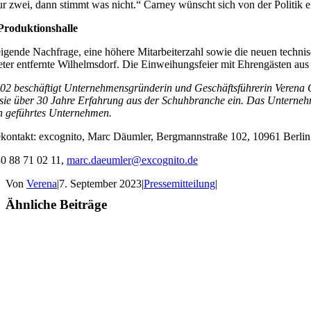
ur zwei, dann stimmt was nicht.“ Carney wünscht sich von der Politik 
Produktionshalle
eigende Nachfrage, eine höhere Mitarbeiterzahl sowie die neuen techn
ter entfernte Wilhelmsdorf. Die Einweihungsfeier mit Ehrengästen aus 
002 beschäftigt Unternehmensgründerin und Geschäftsführerin Verena 
 sie über 30 Jahre Erfahrung aus der Schuhbranche ein. Das Unterne
 geführtes Unternehmen.
ekontakt: excognito, Marc Däumler, Bergmannstraße 102, 10961 Berlin
30 88 71 02 11,
marc.daeumler@excognito.de
Von
Verena
|
7. September 2023
|
Pressemitteilung
|
Ähnliche Beiträge