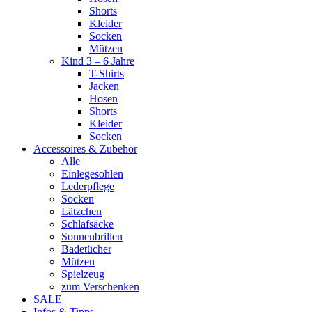
Shorts
Kleider
Socken
Mützen
Kind 3 – 6 Jahre
T-Shirts
Jacken
Hosen
Shorts
Kleider
Socken
Accessoires & Zubehör
Alle
Einlegesohlen
Lederpflege
Socken
Lätzchen
Schlafsäcke
Sonnenbrillen
Badetücher
Mützen
Spielzeug
zum Verschenken
SALE
Infos & Tipps