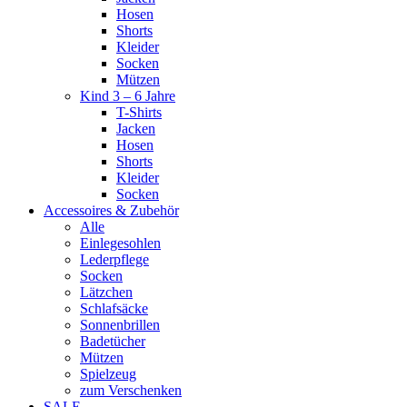
Hosen
Shorts
Kleider
Socken
Mützen
Kind 3 – 6 Jahre
T-Shirts
Jacken
Hosen
Shorts
Kleider
Socken
Accessoires & Zubehör
Alle
Einlegesohlen
Lederpflege
Socken
Lätzchen
Schlafsäcke
Sonnenbrillen
Badetücher
Mützen
Spielzeug
zum Verschenken
SALE