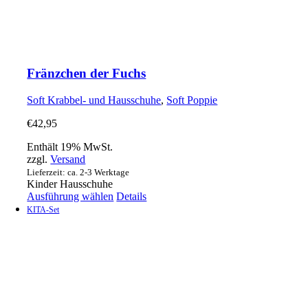
Fränzchen der Fuchs
Soft Krabbel- und Hausschuhe
,
Soft Poppie
€
42,95
Enthält 19% MwSt.
zzgl.
Versand
Lieferzeit: ca. 2-3 Werktage
Kinder Hausschuhe
Dieses
Ausführung wählen
Details
Produkt
KITA-Set
weist
mehrere
Varianten
auf.
Die
Optionen
können
auf