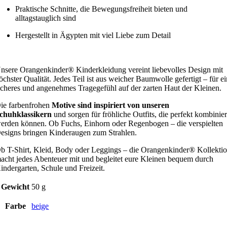
Praktische Schnitte, die Bewegungsfreiheit bieten und
alltagstauglich sind
Hergestellt in Ägypten mit viel Liebe zum Detail
nsere Orangenkinder® Kinderkleidung vereint liebevolles Design mit
öchster Qualität. Jedes Teil ist aus weicher Baumwolle gefertigt – für e
icheres und angenehmes Tragegefühl auf der zarten Haut der Kleinen.
ie farbenfrohen
Motive sind inspiriert von unseren
chuhklassikern
und sorgen für fröhliche Outfits, die perfekt kombinier
erden können. Ob Fuchs, Einhorn oder Regenbogen – die verspielten
esigns bringen Kinderaugen zum Strahlen.
b T-Shirt, Kleid, Body oder Leggings – die Orangenkinder® Kollekti
acht jedes Abenteuer mit und begleitet eure Kleinen bequem durch
indergarten, Schule und Freizeit.
Gewicht
50 g
Farbe
beige