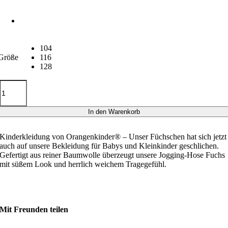
104
Größe
116
128
Hose
Fuchs
-
beige
In den Warenkorb
Menge
Kinderkleidung von Orangenkinder® – Unser Füchschen hat sich jetzt
auch auf unsere Bekleidung für Babys und Kleinkinder geschlichen.
Gefertigt aus reiner Baumwolle überzeugt unsere Jogging-Hose Fuchs
mit süßem Look und herrlich weichem Tragegefühl.
Mit Freunden teilen