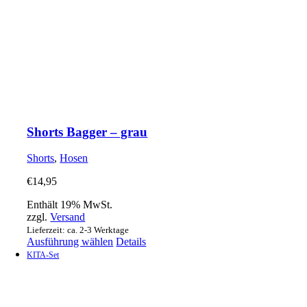
Shorts Bagger – grau
Shorts
,
Hosen
€
14,95
Enthält 19% MwSt.
zzgl.
Versand
Lieferzeit: ca. 2-3 Werktage
Dieses
Ausführung wählen
Details
Produkt
KITA-Set
weist
mehrere
Varianten
auf.