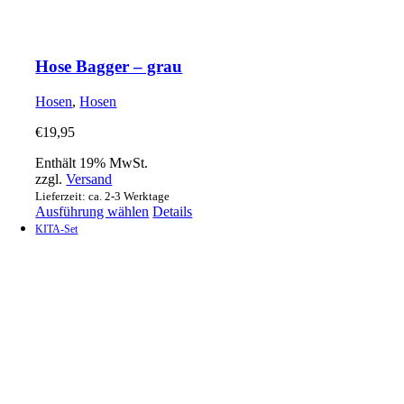
Hose Bagger – grau
Hosen
,
Hosen
€
19,95
Enthält 19% MwSt.
zzgl.
Versand
Lieferzeit: ca. 2-3 Werktage
Dieses
Ausführung wählen
Details
Produkt
KITA-Set
weist
mehrere
Varianten
auf.
Die
Optionen
können
auf
der
Produktseite