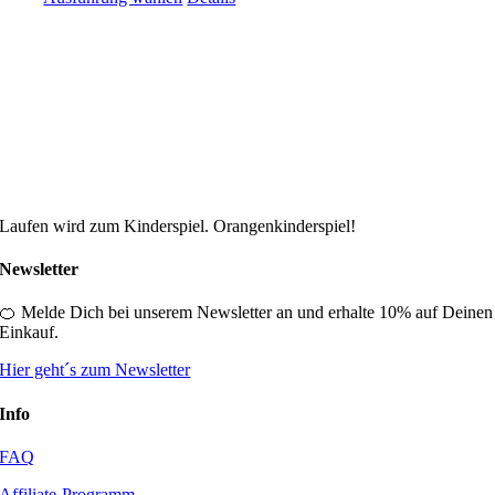
Produkt
weist
mehrere
Varianten
auf.
Die
Optionen
können
auf
der
Produktseite
Laufen wird zum Kinderspiel. Orangenkinderspiel!
gewählt
werden
Newsletter
🍊 Melde Dich bei unserem Newsletter an und erhalte 10% auf Deinen
Einkauf.
Hier geht´s zum Newsletter
Info
FAQ
Affiliate-Programm