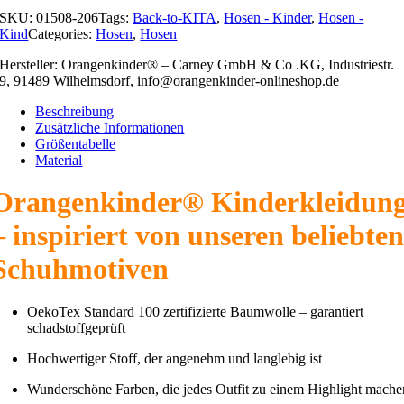
SKU:
01508-206
Tags:
Back-to-KITA
,
Hosen - Kinder
,
Hosen -
Kind
Categories:
Hosen
,
Hosen
Hersteller: Orangenkinder® – Carney GmbH & Co .KG, Industriestr.
9, 91489 Wilhelmsdorf, info@orangenkinder-onlineshop.de
Beschreibung
Zusätzliche Informationen
Größentabelle
Material
O
rangenkinder® Kinderkleidun
– inspiriert von unseren beliebte
Schuhmotiven
OekoTex Standard 100 zertifizierte Baumwolle – garantiert
schadstoffgeprüft
Hochwertiger Stoff, der angenehm und langlebig ist
Wunderschöne Farben, die jedes Outfit zu einem Highlight mache