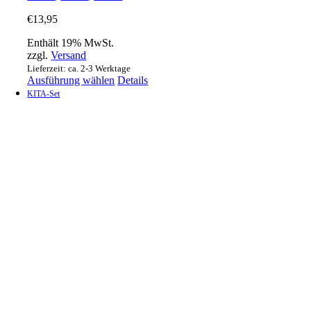
€
13,95
Enthält 19% MwSt.
zzgl.
Versand
Lieferzeit: ca. 2-3 Werktage
Dieses
Ausführung wählen
Details
Produkt
KITA-Set
weist
mehrere
Varianten
auf.
Die
Optionen
können
auf
der
Produktseite
gewählt
werden