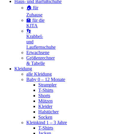
Haus- und Barfußschuhe
🏠 für
Zuhause
🏫 für die
KITA
👣
Krabbel-
und
Lauflernschuhe
Erwachsene
Größenrechner
& Tabelle
Kleidung
alle Kleidung
Baby 0 – 12 Monate
Strampler
T-Shirts
Shorts
Mützen
Kleider
Halstücher
Socken
Kleinkind 1 – 3 Jahre
T-Shirts
Jacken