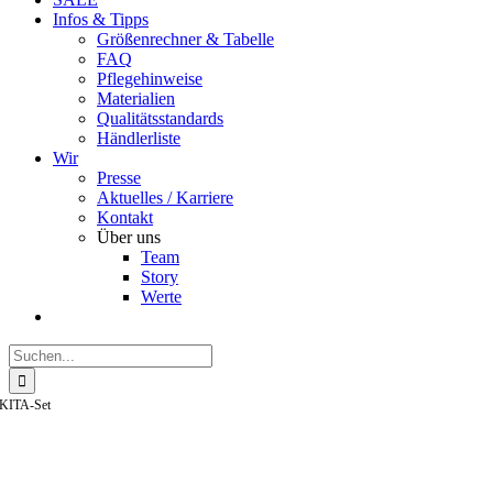
Infos & Tipps
Größenrechner & Tabelle
FAQ
Pflegehinweise
Materialien
Qualitätsstandards
Händlerliste
Wir
Presse
Aktuelles / Karriere
Kontakt
Über uns
Team
Story
Werte
Suche
nach:
KITA-Set