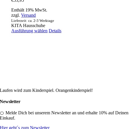
€
53,95
Enthält 19% MwSt.
zzgl.
Versand
Lieferzeit: ca. 2-3 Werktage
KITA Hausschuhe
Dieses
Ausführung wählen
Details
Produkt
weist
mehrere
Varianten
auf.
Die
Optionen
können
auf
der
Produktseite
Laufen wird zum Kinderspiel. Orangenkinderspiel!
gewählt
werden
Newsletter
🍊 Melde Dich bei unserem Newsletter an und erhalte 10% auf Deinen
Einkauf.
Hier geht´s zum Newsletter