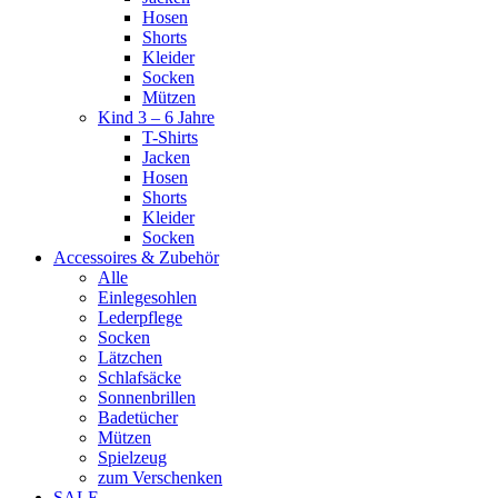
Hosen
Shorts
Kleider
Socken
Mützen
Kind 3 – 6 Jahre
T-Shirts
Jacken
Hosen
Shorts
Kleider
Socken
Accessoires & Zubehör
Alle
Einlegesohlen
Lederpflege
Socken
Lätzchen
Schlafsäcke
Sonnenbrillen
Badetücher
Mützen
Spielzeug
zum Verschenken
SALE