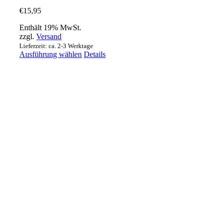
€
15,95
Enthält 19% MwSt.
zzgl.
Versand
Lieferzeit: ca. 2-3 Werktage
Dieses
Ausführung wählen
Details
Produkt
weist
mehrere
Varianten
auf.
Die
Optionen
können
auf
der
Produktseite
gewählt
werden