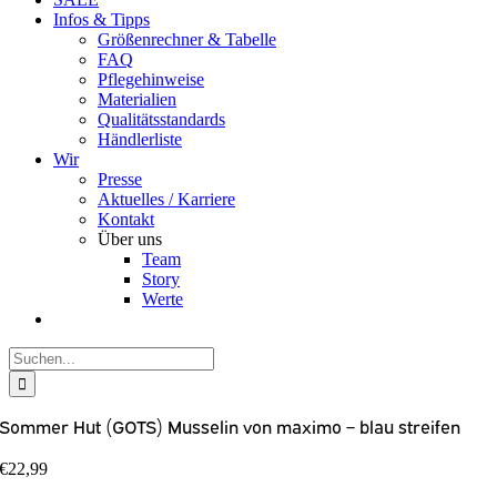
Infos & Tipps
Größenrechner & Tabelle
FAQ
Pflegehinweise
Materialien
Qualitätsstandards
Händlerliste
Wir
Presse
Aktuelles / Karriere
Kontakt
Über uns
Team
Story
Werte
Suche
nach:
Sommer Hut (GOTS) Musselin von maximo – blau streifen
€
22,99