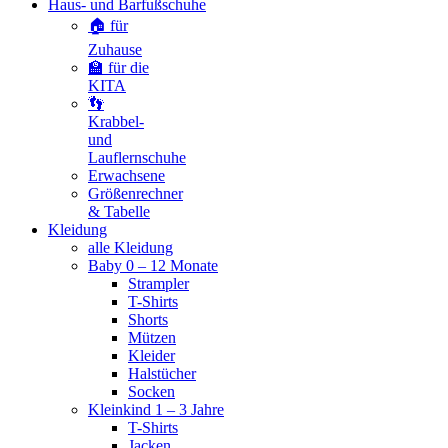
Haus- und Barfußschuhe
🏠 für
Zuhause
🏫 für die
KITA
👣
Krabbel-
und
Lauflernschuhe
Erwachsene
Größenrechner
& Tabelle
Kleidung
alle Kleidung
Baby 0 – 12 Monate
Strampler
T-Shirts
Shorts
Mützen
Kleider
Halstücher
Socken
Kleinkind 1 – 3 Jahre
T-Shirts
Jacken