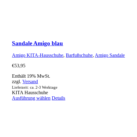
Sandale Amigo blau
Amigo KITA-Hausschuhe
,
Barfußschuhe
,
Amigo Sandale
€
53,95
Enthält 19% MwSt.
zzgl.
Versand
Lieferzeit: ca. 2-3 Werktage
KITA Hausschuhe
Dieses
Ausführung wählen
Details
Produkt
weist
mehrere
Varianten
auf.
Die
Optionen