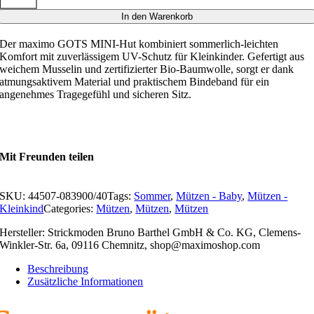
Musselin
In den Warenkorb
von
maximo
Der maximo GOTS MINI-Hut kombiniert sommerlich-leichten
–
blau
Komfort mit zuverlässigem UV-Schutz für Kleinkinder. Gefertigt aus
streifen
weichem Musselin und zertifizierter Bio-Baumwolle, sorgt er dank
Menge
atmungsaktivem Material und praktischem Bindeband für ein
angenehmes Tragegefühl und sicheren Sitz.
Mit Freunden teilen
SKU:
44507-083900/40
Tags:
Sommer
,
Mützen - Baby
,
Mützen -
Kleinkind
Categories:
Mützen
,
Mützen
,
Mützen
Hersteller: Strickmoden Bruno Barthel GmbH & Co. KG, Clemens-
Winkler-Str. 6a, 09116 Chemnitz, shop@maximoshop.com
Beschreibung
Zusätzliche Informationen