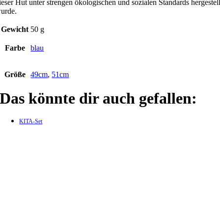
ieser Hut unter strengen ökologischen und sozialen Standards hergestell
urde.
Gewicht
50 g
Farbe
blau
Größe
49cm
,
51cm
Das könnte dir auch gefallen:
KITA-Set