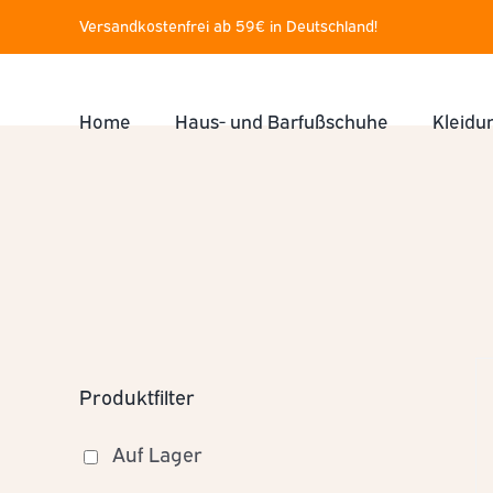
Zum
Versandkostenfrei ab 59€ in Deutschland!
Inhalt
springen
Home
Haus- und Barfußschuhe
Kleidu
Produktfilter
Auf Lager