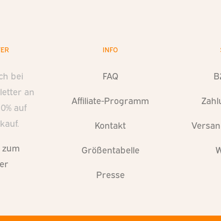
TER
INFO
ch bei
FAQ
B
etter an
Affiliate-Programm
Zahl
10% auf
kauf.
Kontakt
Versan
s zum
Größentabelle
W
ter
Presse