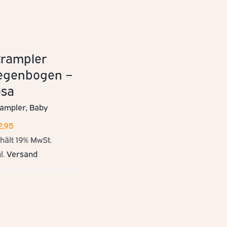
trampler
egenbogen –
osa
rampler
Baby
2,95
hält 19% MwSt.
l.
Versand