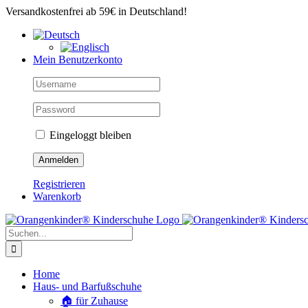
Zum
Versandkostenfrei ab 59€ in Deutschland!
Inhalt
springen
Mein Benutzerkonto
Eingeloggt bleiben
Registrieren
Warenkorb
Suche
nach:
Home
Haus- und Barfußschuhe
🏠 für Zuhause