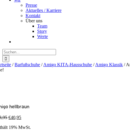
Presse
Aktuelles / Karriere
Kontakt
Über uns
Team
Story
Werte
Suche
nach:
rtseite
/
Barfußschuhe
/
Amigo KITA-Hausschuhe
/
Amigo Klassik
/
A
le!
igo hellbraun
3,95
€
40,95
thält 19% MwSt.