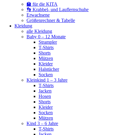
🏫 für die KITA
👣 Krabbel- und Lauflernschuhe
Erwachsene
Größenrechner & Tabelle
Kleidung
alle Kleidung
Baby 0 – 12 Monate
Strampler
T-Shirts
Shorts
Mützen
Kleider
Halstücher
Socken
Kleinkind 1 – 3 Jahre
T-Shirts
Jacken
Hosen
Shorts
Kleider
Socken
Mützen
Kind 3 – 6 Jahre
T-Shirts
Jacken